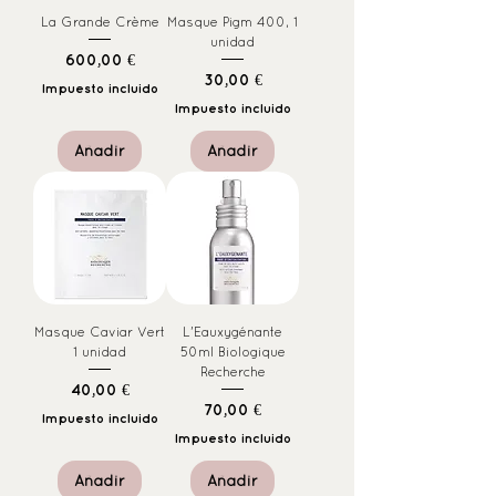
La Grande Crème
Masque Pigm 400, 1
unidad
Precio
600,00 €
Precio
30,00 €
Impuesto incluido
Impuesto incluido
Añadir
Añadir
Masque Caviar Vert
L'Eauxygénante
1 unidad
50ml Biologique
Recherche
Precio
40,00 €
Precio
70,00 €
Impuesto incluido
Impuesto incluido
Añadir
Añadir