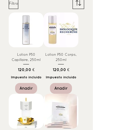
Filtro
Lotion P50
Lotion P50 Corps,
Capillaire, 250ml
250ml
Precio
Precio
120,00 €
120,00 €
Impuesto incluido
Impuesto incluido
Añadir
Añadir