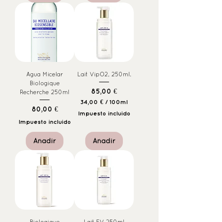
Agua Micelar
Lait VipO2, 250ml.
Biologique
Precio
85,00 €
Recherche 250ml
34,00 €
/
100ml
Precio
80,00 €
3
Impuesto incluido
4
Impuesto incluido
,
0
Añadir
Añadir
0
€
p
o
r
1
0
0
M
i
Biologique
Lait EV 250ml
l