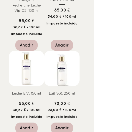
i
Recherche Leche
l
Precio
85,00 €
Vip O2, 150ml
i
34,00 €
/
100ml
t
Precio
55,00 €
3
r
Impuesto incluido
4
o
36,67 €
/
100ml
,
3
Impuesto incluido
0
6
0
,
Añadir
Añadir
6
€
7
p
o
€
r
p
1
o
0
r
0
1
M
0
i
0
l
M
i
Leche E.V. 150ml
Lait S.R. 250ml
i
l
l
i
i
Precio
Precio
55,00 €
70,00 €
t
l
r
36,67 €
/
100ml
28,00 €
/
100ml
i
o
3
2
t
Impuesto incluido
Impuesto incluido
6
8
r
,
,
o
Añadir
Añadir
6
0