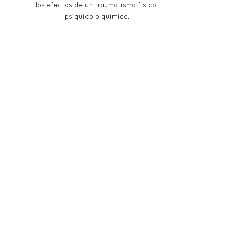
los efectos de un traumatismo físico,
psíquico o químico.
/ 65€
Sesión Fisioterapia 55 min
** Consúltanos días y disponibilidad
Cuida tu cuerpo, es el único lugar
que tienes para vivir
Jim Rohn