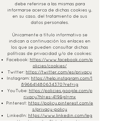
debe referirse a las mismas para
informarse acerca de dichas cookies y,
en su caso, del tratamiento de sus
datos personales.
Únicamente a título informativo se
indican a continuación los enlaces en
los que se pueden consultar dichas
políticas de privacidad y/o de cookies:
Facebook:
https://www.facebook.com/p
olicies/cookies/
Twitter:
https://twitter.com/es/privacy
Instagram:
https://help.instagram.com/1
896641480634370?ref=ig
YouTube:
https://policies.google.com/p
rivacy?hl=es-419&gl=mx
Pinterest:
https://policy.pinterest.com/e
s/privacy-policy
LinkedIn:
https://www.linkedin.com/leg
al/cookie-policy?trk=hp-cookies
Asimismo, Buenquerer S.L informa al