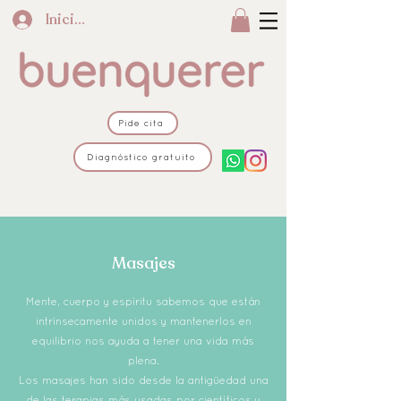
Iniciar sesión
Pide cita
Diagnóstico gratuito
Masajes
Mente, cuerpo y espíritu sabemos que están
intrínsecamente unidos y mantenerlos en
equilibrio nos ayuda a tener una vida más
plena.
Los masajes han sido desde la antigüedad una
de las terapias más usadas por científicos y