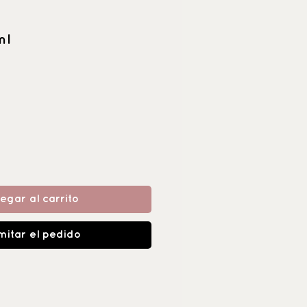
ml
egar al carrito
mitar el pedido