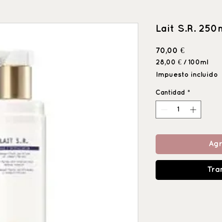
Lait S.R. 250
Precio
70,00 €
28,00 €
/
100ml
28,00 €
Impuesto incluido
por
100
Cantidad
*
Mililitro
Agr
Tra