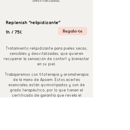
desvitalizadas.
Replenish "relipidizante"
Regala-te
75€
1h /
Tratamiento relipidizante para pieles secas,
sensibles y desvitalizadas, que quieren
recuperar la sensación de confort y bienestar
en su piel.
Trabajaremos con fitoterapia y aromaterapia
de la mano de Apoem. Éstos aceites
esenciales están quimiotipados y son de
grado terapéutico, por lo que tienen el
certificado de garantía que revela el
contenido químico real de sus plantas.
Cosmética utilizada Apoem (Ecológica).
Beneficios