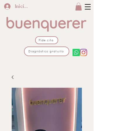
Iniciar sesión
Pide cita
Diagnóstico gratuito