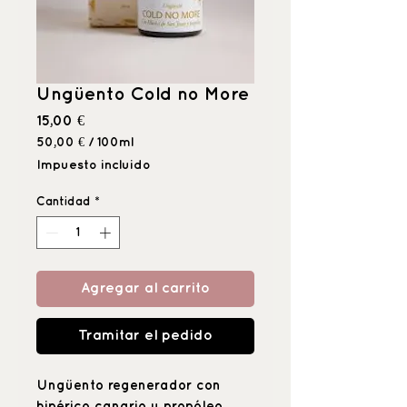
Ungüento Cold no More
Precio
15,00 €
50,00 €
/
100ml
50,00 €
Impuesto incluido
por
100
Cantidad
*
Mililitro
Agregar al carrito
Tramitar el pedido
Ungüento regenerador con
hipérico canario y propóleo