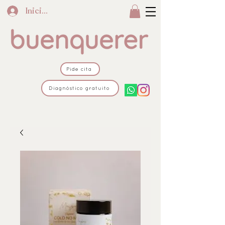
Iniciar sesión
Pide cita
Diagnóstico gratuito