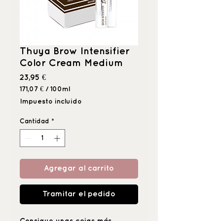
Thuya Brow Intensifier
Color Cream Medium
Precio
23,95 €
171,07 €
/
100ml
171,07 €
Impuesto incluido
por
100
Cantidad
*
Mililitro
Agregar al carrito
Tramitar el pedido