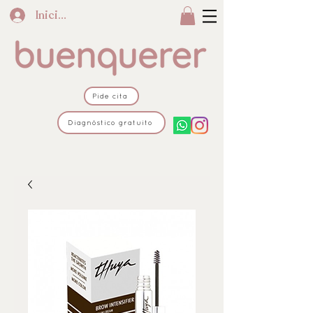
Iniciar sesión
Pide cita
Diagnóstico gratuito