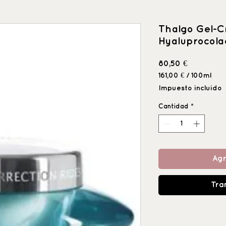
Thalgo Gel-
Hyaluprocol
Precio
80,50 €
161,00 €
/
100ml
161,00 €
Impuesto incluido
por
100
Cantidad
*
Mililitro
Agr
Tra