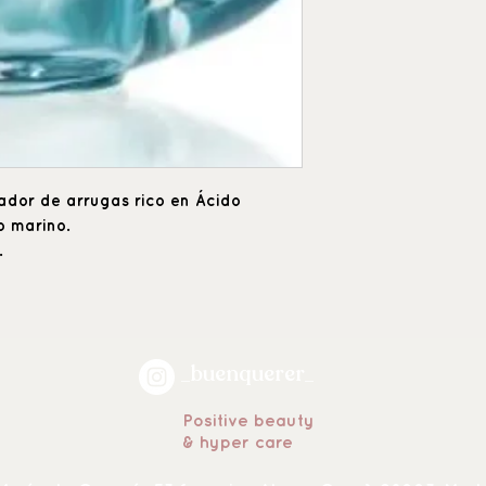
nador de arrugas rico en Ácido
o marino.
.
_buenquerer_
Positive beauty
& hyper care