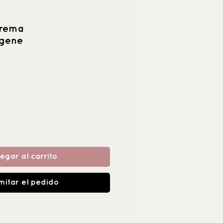
Crema
agene
egar al carrito
mitar el pedido