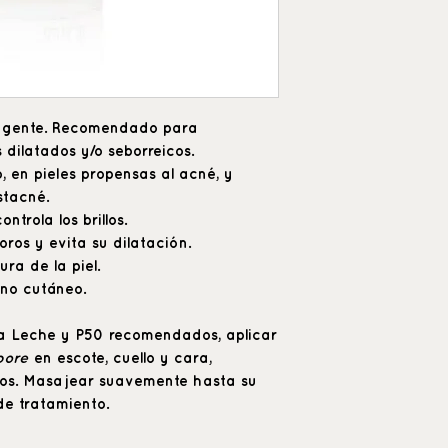
ingente. Recomendado para
 dilatados y/o seborreicos.
 en pieles propensas al acné, y
stacné.
ntrola los brillos.
oros y evita su dilatación.
ura de la piel.
ono cutáneo.
la Leche y P50 recomendados, aplicar
pore
en escote, cuello y cara,
ojos. Masajear suavemente hasta su
de tratamiento.