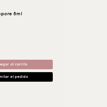
pore 8ml
egar al carrito
mitar el pedido