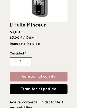
L’Huile Minceur
Precio
63,00 €
63,00 €
/
100ml
63,00 €
Impuesto incluido
por
100
Cantidad
*
Mililitro
Agregar al carrito
Tramitar el pedido
Aceite corporal + hidratante +
anticelulítico.