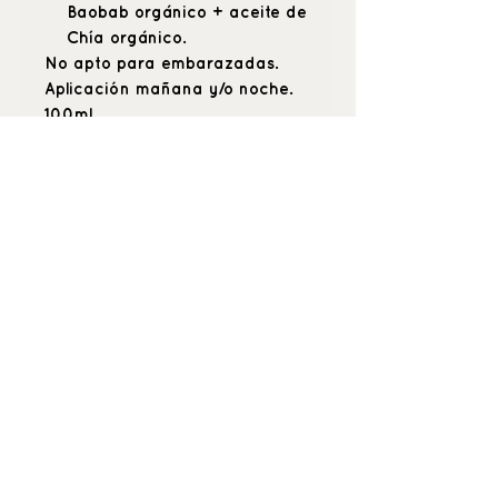
Baobab orgánico + aceite de
Chía orgánico.
No apto para embarazadas.
Aplicación mañana y/o noche.
100ml.
_buenquerer_
Positive beauty
& hyper care
C \ María de Guzmán 53 (esquina
Alonso Cano), 28003, Madrid.
Tel: 91-421-97-05