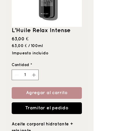
L’Huile Relax Intense
Precio
63,00 €
63,00 €
/
100ml
63,00 €
Impuesto incluido
por
100
Cantidad
*
Mililitro
Agregar al carrito
Tramitar el pedido
Aceite corporal hidratante +
relajante.