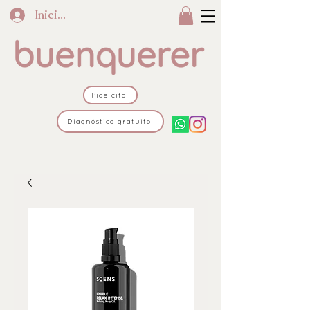
Iniciar sesión
Pide cita
Diagnóstico gratuito