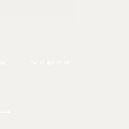
rid.
Tel: 91-421-97-05
cidad
s