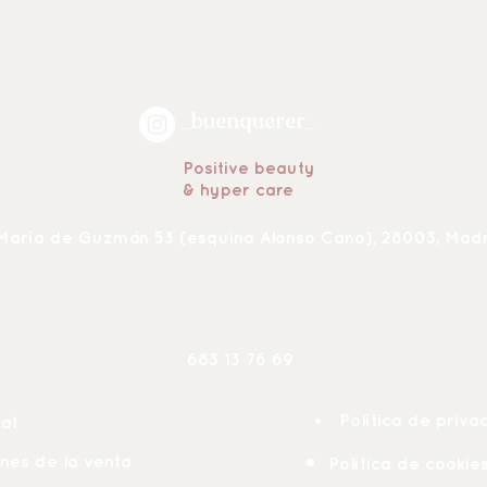
_buenquerer_
Positive beauty
& hyper care
María de Guzmán 53 (esquina Alonso Cano), 28003, Mad
683 13 76 6
9
Política de priva
al
nes de la venta
Política de cookie