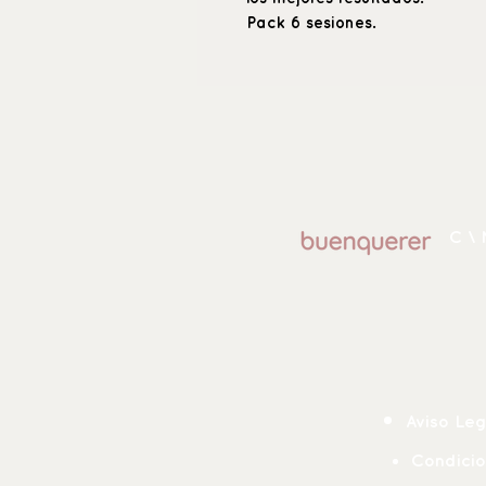
Pack 6 sesiones.
C \ 
Aviso Leg
Condicio