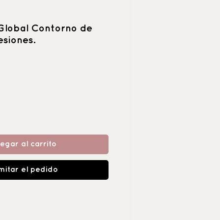
Global Contorno de
esiones.
egar al carrito
mitar el pedido