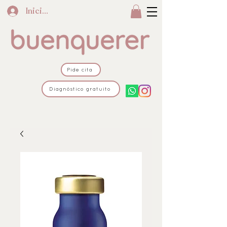
Iniciar sesión
Pide cita
Diagnóstico gratuito