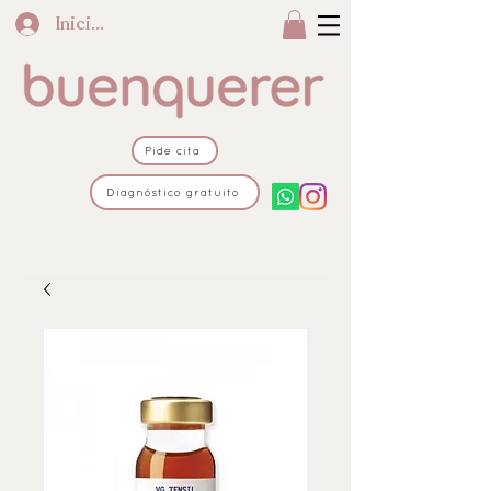
Iniciar sesión
Pide cita
Diagnóstico gratuito