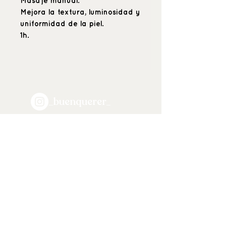
Masaje manual.
Mejora la textura, luminosidad y
uniformidad de la piel.
1h.
_buenquerer_
Positive beauty
& hyper care
C \ María de Guzmán 53 (esquina
Alonso Cano), 28003, Madrid.
Tel: 91-421-97-05