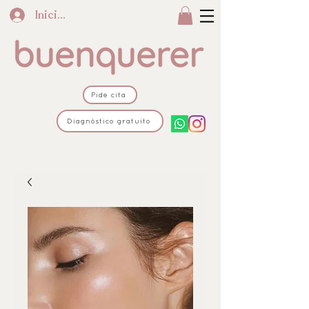
Iniciar sesión
Pide cita
Diagnóstico gratuito