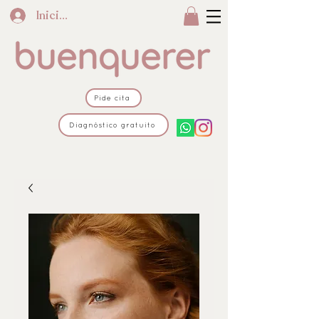
Iniciar sesión
Pide cita
Diagnóstico gratuito