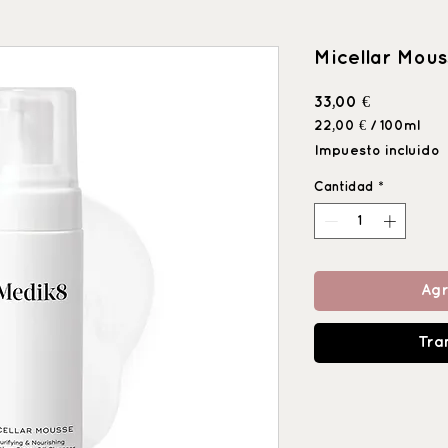
Micellar Mous
Precio
33,00 €
22,00 €
/
100ml
22,00 €
Impuesto incluido
por
100
Cantidad
*
Mililitro
Agr
Tra