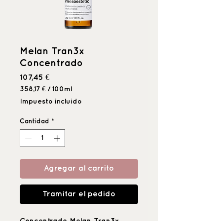
Melan Tran3x
Concentrado
Precio
107,45 €
358,17 €
/
100ml
358,17 €
Impuesto incluido
por
100
Cantidad
*
Mililitro
Agregar al carrito
Tramitar el pedido