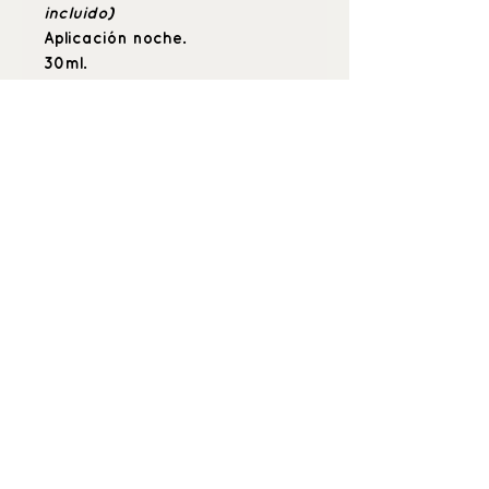
incluido)
Aplicación noche.
30ml.
_buenquerer_
Positive beauty
& hyper care
C \ María de Guzmán 53 (esquina
Alonso Cano), 28003, Madrid.
Tel: 91-421-97-05
683 13 76 6
9