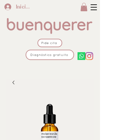
Iniciar sesión
Pide cita
Diagnóstico gratuito