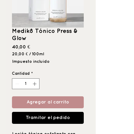
Medik8 Tónico Press &
Glow
Precio
40,00 €
20,00 €
/
100ml
20,00 €
Impuesto incluido
por
100
Cantidad
*
Mililitro
Agregar al carrito
Tramitar el pedido