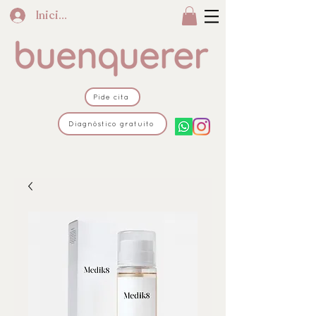
Iniciar sesión
Pide cita
Diagnóstico gratuito