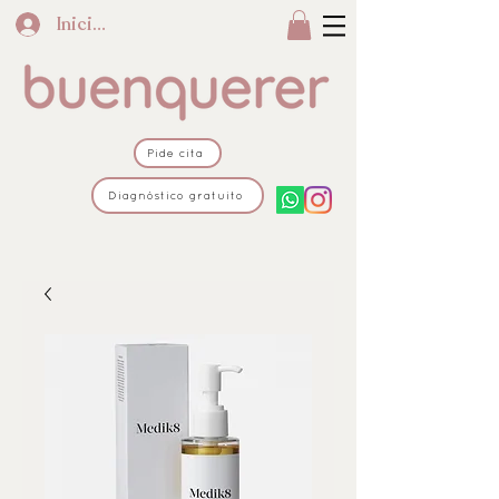
Iniciar sesión
Pide cita
Diagnóstico gratuito