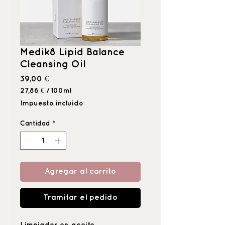
Medik8 Lipid Balance
Cleansing Oil
Precio
39,00 €
27,86 €
/
100ml
27,86 €
Impuesto incluido
por
100
Cantidad
*
Mililitro
Agregar al carrito
Tramitar el pedido