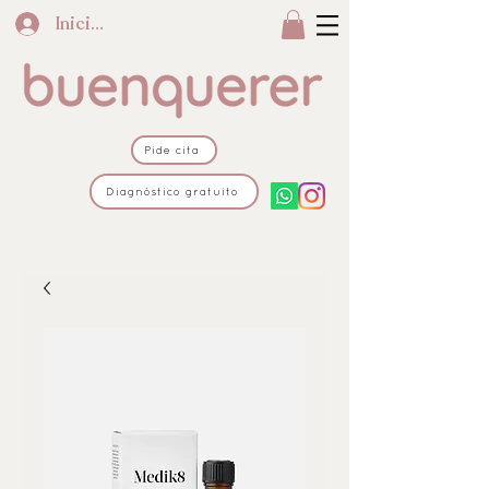
Iniciar sesión
Pide cita
Diagnóstico gratuito