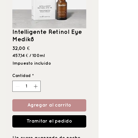
Intelligente Retinol Eye
Medik8
Precio
32,00 €
457,14 €
/
100ml
457,14 €
Impuesto incluido
por
100
Cantidad
*
Mililitro
Agregar al carrito
Tramitar el pedido