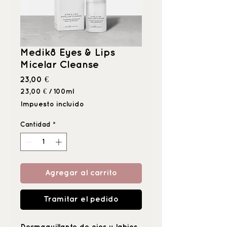
Medik8 Eyes & Lips
Micelar Cleanse
Precio
23,00 €
23,00 €
/
100ml
23,00 €
Impuesto incluido
por
100
Cantidad
*
Mililitro
Agregar al carrito
Tramitar el pedido