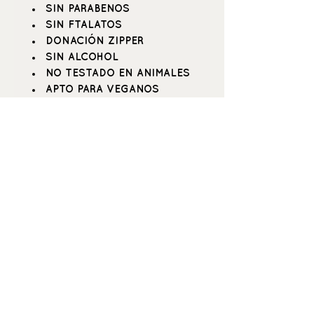
SIN PARABENOS
SIN FTALATOS
DONACIÓN ZIPPER
SIN ALCOHOL
NO TESTADO EN ANIMALES
APTO PARA VEGANOS
100ml.
_buenquerer_
Positive beauty
& hyper care
C \ María de Guzmán 53 (esquina
Alonso Cano), 28003, Madrid.