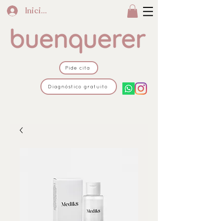
Iniciar sesión
Pide cita
Diagnóstico gratuito