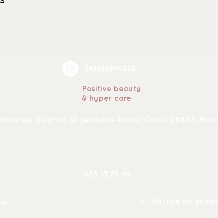
ES
_buenquerer_
Positive beauty
& hyper care
María de Guzmán 53 (esquina Alonso Cano), 28003, Mad
683 13 76 6
9
Política de priva
al