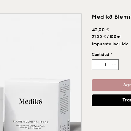
Medik8 Blemi
Precio
42,00 €
21,00 €
/
100ml
21,00 €
Impuesto incluido
por
100
Cantidad
*
Mililitro
Agr
Tra