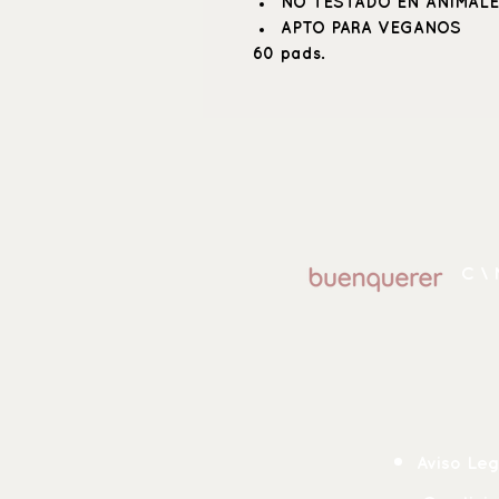
NO TESTADO EN ANIMAL
APTO PARA VEGANOS
60 pads.
C \ 
Aviso Leg