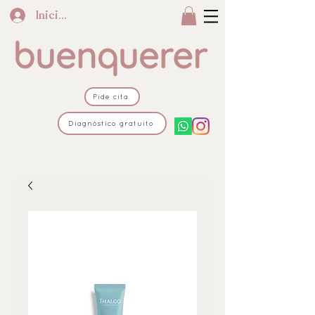
Iniciar sesión
Pide cita
Diagnóstico gratuito