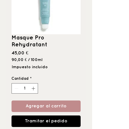
Masque Pro
Rehydratant
Precio
45,00 €
90,00 €
/
100ml
90,00 €
Impuesto incluido
por
100
Cantidad
*
Mililitro
Agregar al carrito
Tramitar el pedido