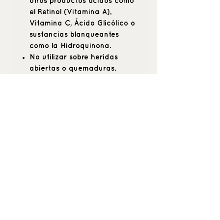
otros productos ácidos como
el Retinol (Vitamina A),
Vitamina C, Ácido Glicólico o
sustancias blanqueantes
como la Hidroquinona.
No utilizar sobre heridas
abiertas o quemaduras.
No utilizar tras un peeling,
láser o cirugía. En este caso,
siempre preguntar al médico
antes de empezar o retomar
su uso.
Siempre consultar al
profesional de la estética,
para la correcta utilización
del producto.