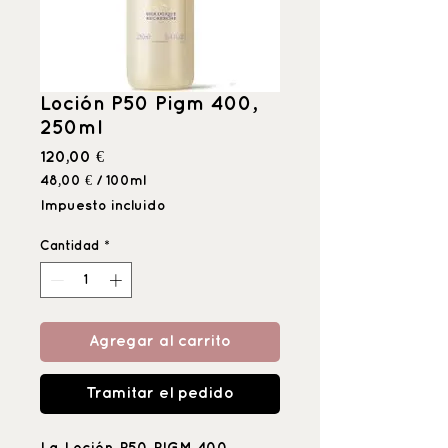
Loción P50 Pigm 400,
250ml
Precio
120,00 €
48,00 €
/
100ml
48,00 €
Impuesto incluido
por
100
Cantidad
*
Mililitro
Agregar al carrito
Tramitar el pedido