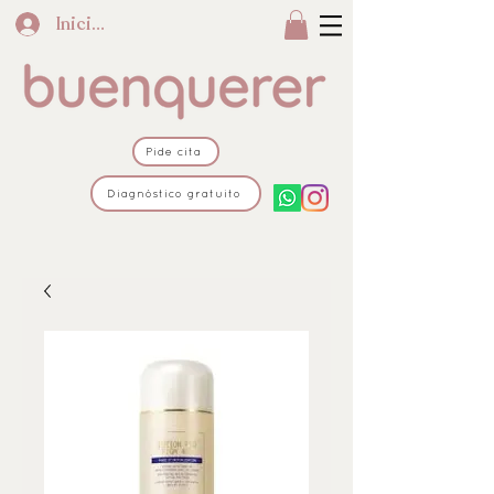
Iniciar sesión
Pide cita
Diagnóstico gratuito