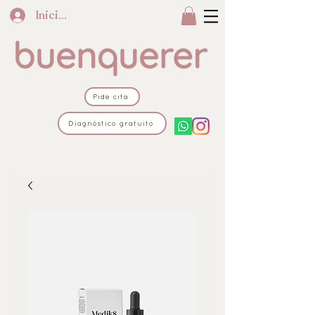
Iniciar sesión
Pide cita
Diagnóstico gratuito