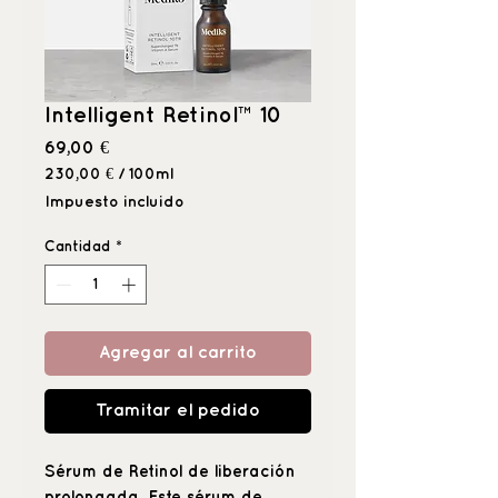
Intelligent Retinol™ 10
Precio
69,00 €
230,00 €
/
100ml
230,00 €
Impuesto incluido
por
100
Cantidad
*
Mililitro
Agregar al carrito
Tramitar el pedido
Sérum de Retinol de liberación
prolongada. Este sérum de