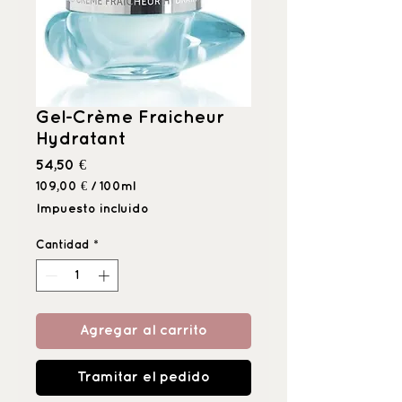
Gel-Crème Fraicheur
Hydratant
Precio
54,50 €
109,00 €
/
100ml
109,00 €
Impuesto incluido
por
100
Cantidad
*
Mililitro
Agregar al carrito
Tramitar el pedido