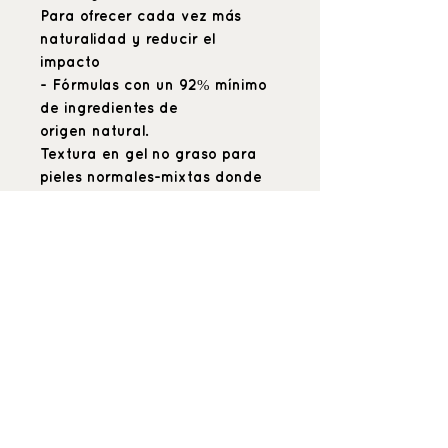
Para ofrecer cada vez más
naturalidad y reducir el
impacto
- Fórmulas con un 92% mínimo
de ingredientes de
origen natural.
Textura en gel no graso para
pieles normales-mixtas donde
no les gusta la rápida
absorción.
_buenquerer_
Positive beauty
& hyper care