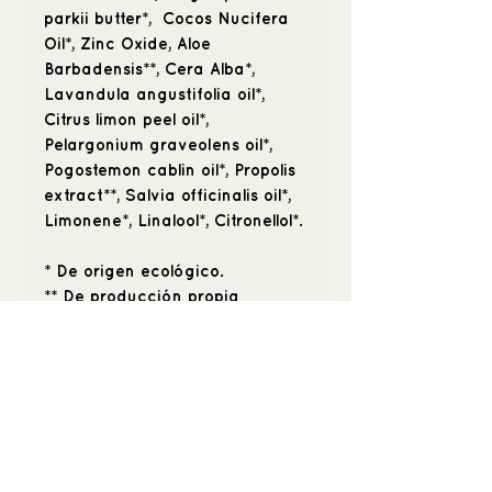
parkii butter*, Cocos Nucifera
Oil*, Zinc Oxide, Aloe
Barbadensis**, Cera Alba*,
Lavandula angustifolia oil*,
Citrus limon peel oil*,
Pelargonium graveolens oil*,
Pogostemon cablin oil*, Propolis
extract**, Salvia officinalis oil*,
Limonene*, Linalool*, Citronellol*.
* De origen ecológico.
** De producción propia
ecológica.
30 ml.
_buenquerer_