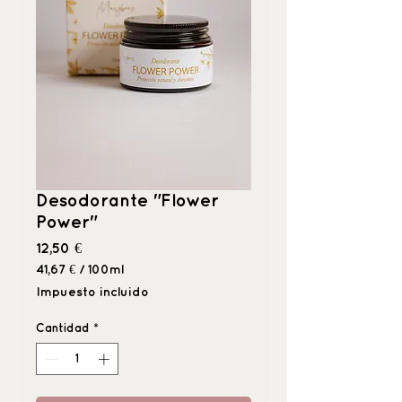
Desodorante "Flower
Power"
Precio
12,50 €
41,67 €
/
100ml
41,67 €
Impuesto incluido
por
100
Cantidad
*
Mililitro