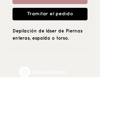
Tramitar el pedido
Depilación de láser de Piernas
enteras, espalda o torso.
_buenquerer_
Positive beauty
& hyper care
C \ María de Guzmán 53 (esquina
Alonso Cano), 28003, Madrid.
Tel: 91-421-97-05