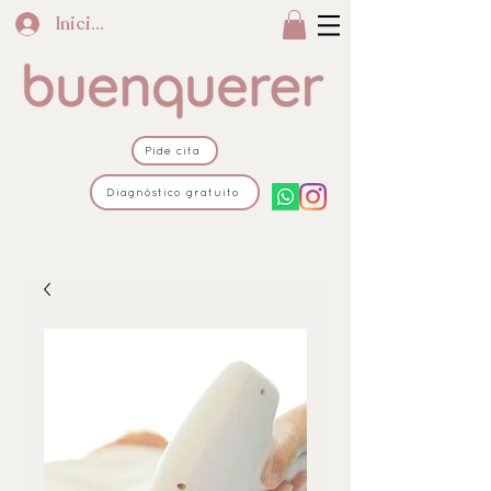
Iniciar sesión
Pide cita
Diagnóstico gratuito