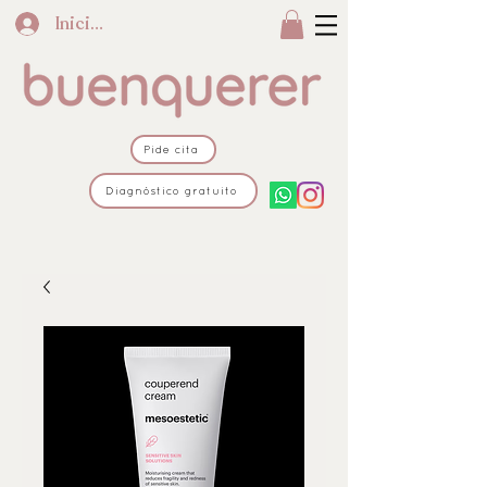
Iniciar sesión
Pide cita
Diagnóstico gratuito