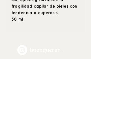
fragilidad capilar de pieles con
tendencia a cuperosis.
50 ml
_buenquerer_
Positive beauty
& hyper care
C \ María de Guzmán 53 (esquina
Alonso Cano), 28003, Madrid.
Tel: 91-421-97-05
683 13 76 6
9