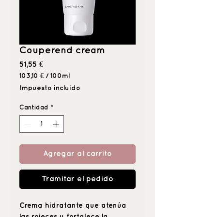
Couperend cream
Precio
51,55 €
103,10 €
/
100ml
103,10 €
Impuesto incluido
por
100
Cantidad
*
Mililitro
Agregar al carrito
Tramitar el pedido
Crema hidratante que atenúa
las rojeces y fortalece la