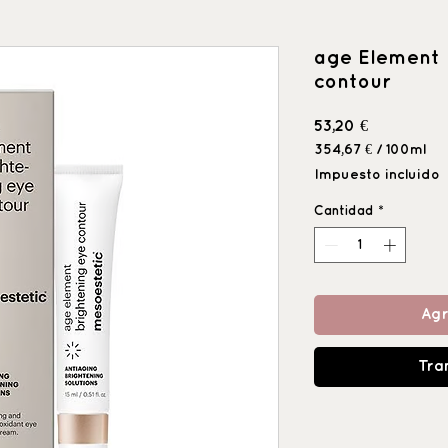
age Element 
contour
Precio
53,20 €
354,67 €
/
100ml
354,67 €
Impuesto incluido
por
100
Cantidad
*
Mililitro
Agr
Tra