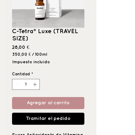
C-Tetra® Luxe (TRAVEL
SIZE)
Precio
28,00 €
350,00 €
/
100ml
350,00 €
Impuesto incluido
por
100
Cantidad
*
Mililitro
Agregar al carrito
Tramitar el pedido