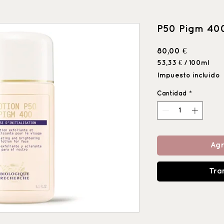
P50 Pigm 40
Precio
80,00 €
53,33 €
/
100ml
53,33 €
Impuesto incluido
por
100
Cantidad
*
Mililitro
Agr
Tra