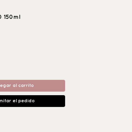
0 150ml
egar al carrito
mitar el pedido