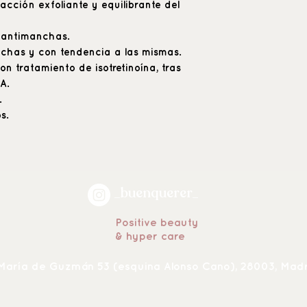
acción exfoliante y equilibrante del
 antimanchas.
chas y con tendencia a las mismas.
n tratamiento de isotretinoína, tras
 A.
.
s.
_buenquerer_
Positive beauty
& hyper care
María de Guzmán 53 (esquina Alonso Cano), 28003, Mad