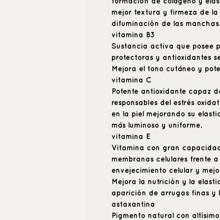
formación de colágeno y elas
mejor textura y firmeza de la
difuminación de las manchas
vitamina B3
Sustancia activa que posee 
protectoras y antioxidantes s
Mejora el tono cutáneo y poten
vitamina C
Potente antioxidante capaz de 
responsables del estrés oxida
en la piel mejorando su elast
más luminoso y uniforme.
vitamina E
Vitamina con gran capacidad 
membranas celulares frente a l
envejecimiento celular y mejo
Mejora la nutrición y la elast
aparición de arrugas finas y 
astaxantina
Pigmento natural con altísim