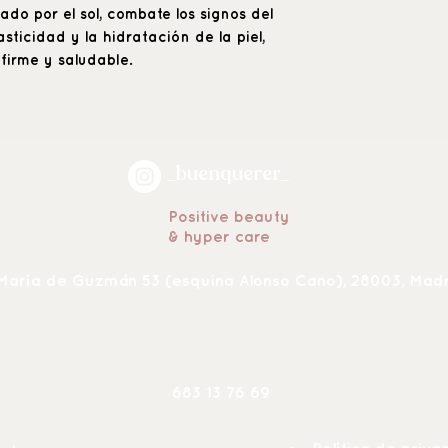
ado por el sol, combate los signos del
sticidad y la hidratación de la piel,
irme y saludable.
_buenquerer_
Positive beauty
& hyper care
María de Guzmán 53 (esquina Alonso Cano), 28003, Mad
683 13 76 6
9