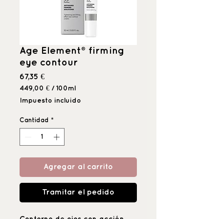
Age Element® firming
eye contour
Precio
67,35 €
449,00 €
/
100ml
449,00 €
Impuesto incluido
por
100
Cantidad
*
Mililitro
Agregar al carrito
Tramitar el pedido