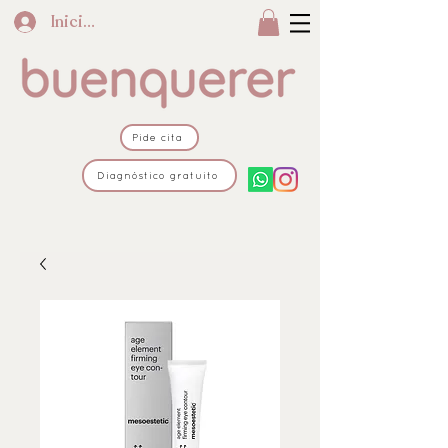
Iniciar sesión
Pide cita
Diagnóstico gratuito