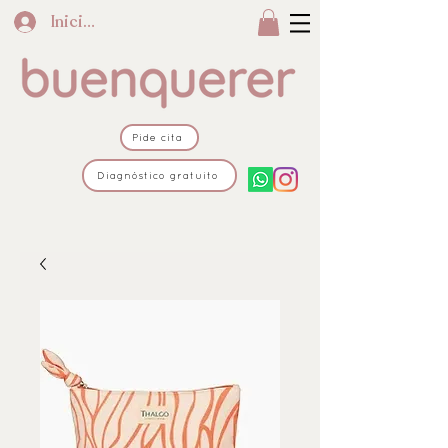
Iniciar sesión
Pide cita
Diagnóstico gratuito